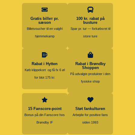
Gratis billет pr.
100 kr. rabat på
sæson
busture
Billetvoucher til en valgfri
Spar pr. tur — forkøbsret til
hjemmekamp
store ture
Rabat i Hytten
Rabat i Brøndby
Shoppen
Køb klippekort og få fx 6 øl
På udvalgte produkter i den
for blot 175 kr.
fysiske shop
15 Fanscore-point
Støt fankulturen
Bonus på din Fanscore hos
Arbejde for positive fans
Brøndby IF
siden 1993