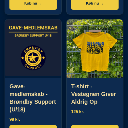
Køb nu →
Køb nu →
Gave-
T-shirt -
medlemskab -
Vestegnen Giver
Brøndby Support
Aldrig Op
(U/18)
125 kr.
99 kr.