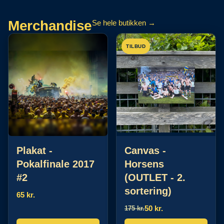
Merchandise
Se hele butikken →
TILBUD
Plakat -
Canvas -
Pokalfinale 2017
Horsens
#2
(OUTLET - 2.
sortering)
65 kr.
50 kr.
175 kr.