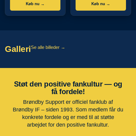
Køb nu →
Køb nu →
Galleri
Se alle billeder →
Støt den positive fankultur — og
få fordele!
Brøndby Support er officiel fanklub af
Brøndby IF – siden 1993. Som medlem får du
konkrete fordele og er med til at støtte
arbejdet for den positive fankultur.