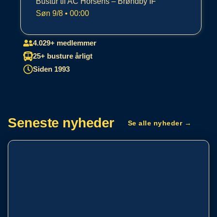
Bustur til AC Horsens – Brøndby IF
Søn 9/8 • 00:00
4.029+ medlemmer
25+ busture årligt
Siden 1993
Seneste nyheder
Se alle nyheder →