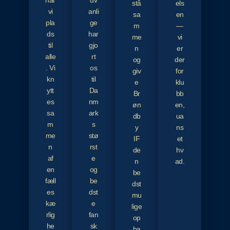
har
dv
stå
els
vi
anli
sa
en
pla
ge
m
—
ds
har
me
vi
til
gjo
n
er
alle
rt
og
der
. Vi
os
giv
for
kn
til
e
klu
ytt
Da
Br
bb
es
nm
øn
en,
sa
ark
db
ua
m
s
y
ns
me
stø
IF
et
n
rst
de
hv
af
e
n
ad.
en
og
be
fæll
be
dst
es
dst
mu
kæ
e
lige
rlig
fan
op
he
sk
ba