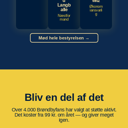
d
witz
Langb
Økonom
alle
iansvarli
g
Næstfor
mand
Mød hele bestyrelsen →
Bliv en del af det
Over 4.000 Brøndbyfans har valgt at støtte aktivt.
Det koster fra 99 kr. om året — og giver meget
igen.