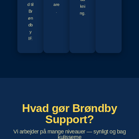
d til
are
kni
Br
.
ng.
øn
db
y
IF.
Hvad gør Brøndby
Support?
Vi arbejder på mange niveauer — synligt og bag
kulisserne