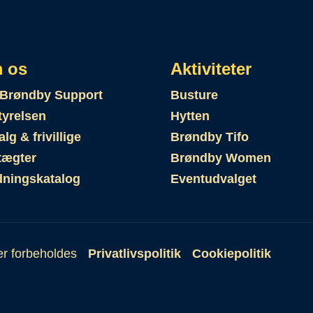
 os
Aktiviteter
Brøndby Support
Busture
tyrelsen
Hytten
lg & frivillige
Brøndby Tifo
tægter
Brøndby Women
dningskatalog
Eventudvalget
er forbeholdes
Privatlivspolitik
Cookiepolitik