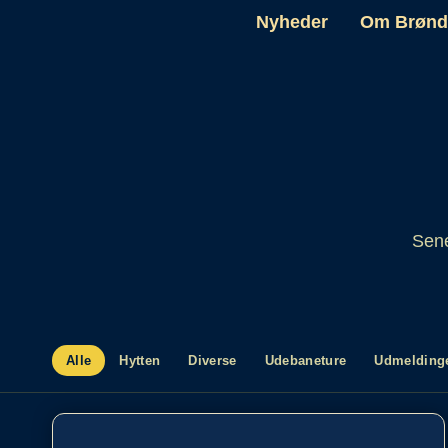
Nyheder
Om Brønd
Sene
Alle
Hytten
Diverse
Udebaneture
Udmeldinge