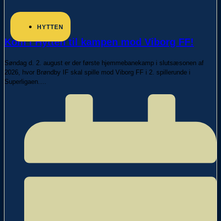
HYTTEN
Kom i Hytten til kampen mod Viborg FF!
Søndag d. 2. august er der første hjemmebanekamp i slutsæsonen af
2026, hvor Brøndby IF skal spille mod Viborg FF i 2. spillerunde i
Superligaen.…