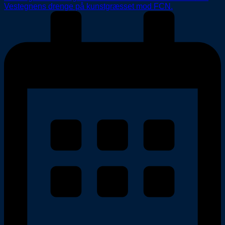
Vestegnens drenge på kunstgræsset mod FCN.