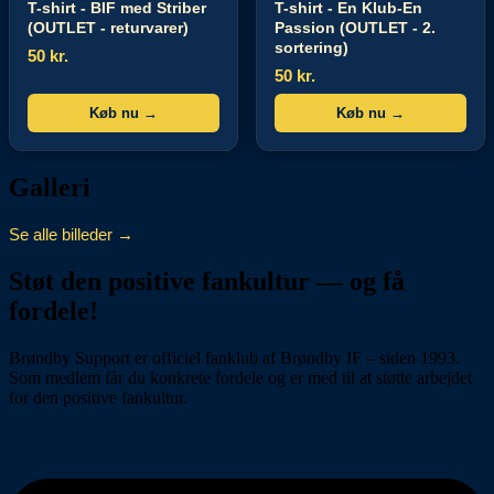
T-shirt - BIF med Striber
T-shirt - En Klub-En
(OUTLET - returvarer)
Passion (OUTLET - 2.
sortering)
50 kr.
50 kr.
Køb nu →
Køb nu →
Galleri
Se alle billeder →
Støt den positive fankultur — og få
fordele!
Brøndby Support er officiel fanklub af Brøndby IF – siden 1993.
Som medlem får du konkrete fordele og er med til at støtte arbejdet
for den positive fankultur.