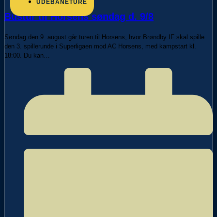
UDEBANETURE
Bustur til Horsens søndag d. 9/8
Søndag den 9. august går turen til Horsens, hvor Brøndby IF skal spille
den 3. spillerunde i Superligaen mod AC Horsens, med kampstart kl.
18:00. Du kan…