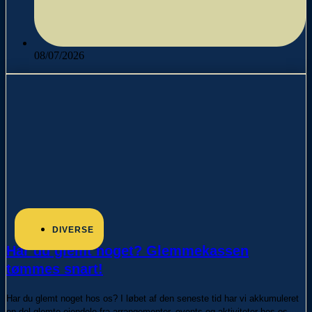
08/07/2026
DIVERSE
Har du glemt noget? Glemmekassen
tømmes snart!
Har du glemt noget hos os? I løbet af den seneste tid har vi akkumuleret
en del glemte ejendele fra arrangementer, events og aktiviteter hos os.