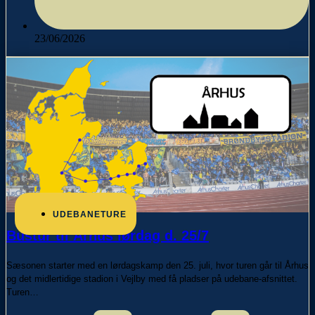
23/06/2026
UDEBANETURE
Bustur til Århus lørdag d. 25/7
Sæsonen starter med en lørdagskamp den 25. juli, hvor turen går til Århus
og det midlertidige stadion i Vejlby med få pladser på udebane-afsnittet.
Turen…