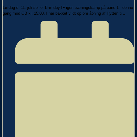
Lørdag d. 11. juli spiller Brøndby IF igen træningskamp på bane 1 - denne
gang mod OB kl. 15:00. I har bakket vildt op om åbning af Hytten til…