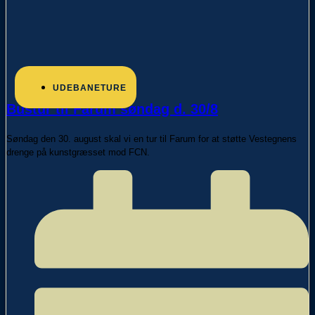
UDEBANETURE
Bustur til Farum søndag d. 30/8
Søndag den 30. august skal vi en tur til Farum for at støtte Vestegnens
drenge på kunstgræsset mod FCN.