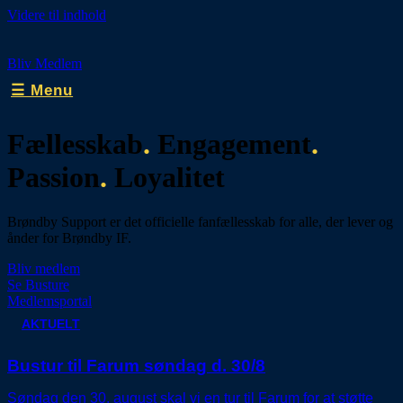
Videre til indhold
Bliv Medlem
☰ Menu
Fællesskab
.
Engagement
.
Passion
.
Loyalitet
Brøndby Support er det officielle fanfællesskab for alle, der lever og
ånder for Brøndby IF.
Bliv medlem
Se Busture
Medlemsportal
AKTUELT
Bustur til Farum søndag d. 30/8
Søndag den 30. august skal vi en tur til Farum for at støtte